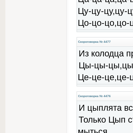
Цу-цу-цу,цу-ц
Цо-цо-цо,цо-
Скороговорка № 4477
Из колодца п
Цы-цы-цы,цы
Це-це-це,це-ц
Скороговорка № 4476
И цыплята вс
Только Цып с
мыться,