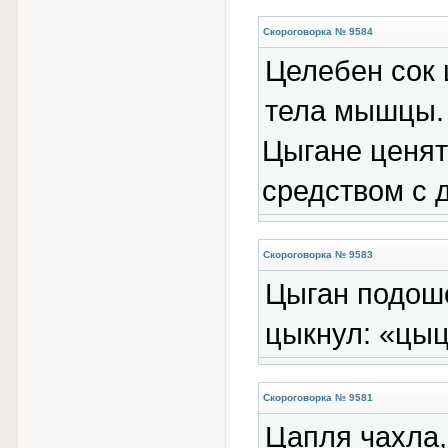
Скороговорка № 9584
Целебен сок 
тела мышцы.
Цыгане ценят 
средством с д
Скороговорка № 9583
Цыган подоше
цыкнул: «цыц
Скороговорка № 9581
Цапля чахла,