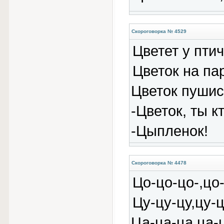
Скороговорка № 4529
Цветет у птич
Цветок на пар
Цветок пушист
-Цветок, ты к
-Цыпленок!
Скороговорка № 4478
Цо-цо-цо-,цо
Цу-цу-цу,цу-ц
Ца-ца-ца,ца-ц