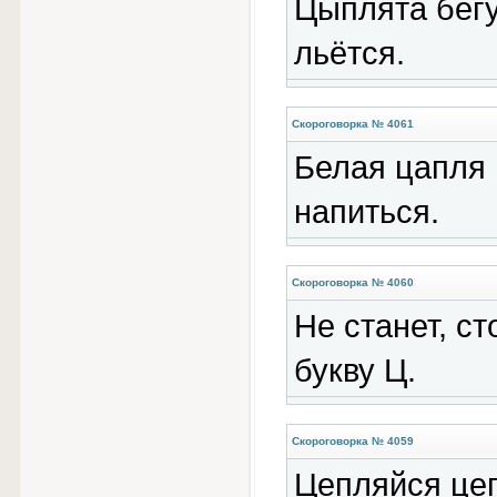
Цыплята бегу
льётся.
Скороговорка № 4061
Белая цапля 
напиться.
Скороговорка № 4060
Не станет, с
букву Ц.
Скороговорка № 4059
Цепляйся цеп