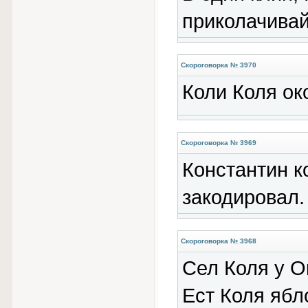
приколачивай
Скороговорка № 3970
Коли Коля око
Скороговорка № 3969
Константин к
закодировал.
Скороговорка № 3968
Сел Коля у О
Ест Коля ябл