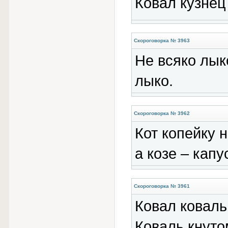
Ковал кузнец
Скороговорка № 3963
Не всяко лыко
лыко.
Скороговорка № 3962
Кот копейку н
а козе – капу
Скороговорка № 3961
Ковал коваль
Коваль кнуто