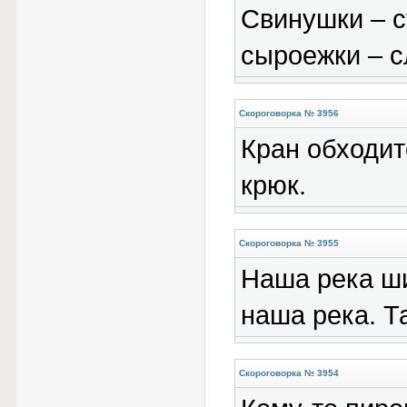
Свинушки – с
сыроежки – с
Скороговорка № 3956
Кран обходитс
крюк.
Скороговорка № 3955
Наша река ши
наша река. Т
Скороговорка № 3954