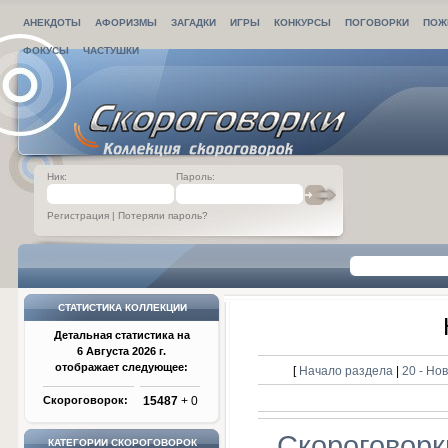
АНЕКДОТЫ
АФОРИЗМЫ
ЗАГАДКИ
ИГРЫ
КОНКУРСЫ
ПОГОВОРКИ
ПОЖ
ФОКУСЫ
ЧАСТУШКИ
Ник:
Пароль:
Регистрация
|
Потеряли пароль?
СТАТИСТИКА КОЛЛЕКЦИИ
Детальная статистика на
6 Августа 2026 г.
отображает следующее:
[
Начало раздела
|
20 - Но
Скороговорок:
15487
+ 0
Скороговорк
КАТЕГОРИИ СКОРОГОВОРОК