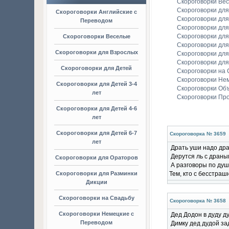
Скороговорки Ве
Скороговорки дл
Скороговорки Английские с
Скороговорки для
Переводом
Скороговорки для
Скороговорки для
Скороговорки Веселые
Скороговорки для
Скороговорки для Взрослых
Скороговорки дл
Скороговорки для
Скороговорки для Детей
Скороговорки на 
Скороговорки Не
Скороговорки для Детей 3-4
Скороговорки Об
лет
Скороговорки Пр
Скороговорки для Детей 4-6
лет
Скороговорки для Детей 6-7
Скороговорка № 3659
лет
Драть уши надо дра
Дерутся ль с дран
Скороговорки для Ораторов
А разговоры по душ
Скороговорки для Разминки
Тем, кто с бесстра
Дикции
Скороговорки на Свадьбу
Скороговорка № 3658
Скороговорки Немецкие с
Дед Додон в дуду д
Переводом
Димку дед дудой за