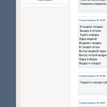
Говорили-говорили,
Скороговорка № 3649
В недрах тундры
Выдры в гетрах
Тырят в вёдра
Ядра кедров!
Выдрав с выдры
В тундре гетры
Вытру выдрой ядра 
Вытру гетрой выдре
Ядра в вёдра
Выдру в тундру!
Скороговорка № 3648
Гордость города го
Скороговорка № 3647