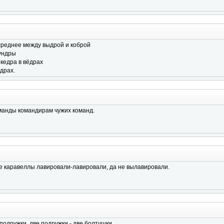
 среднее между выдрой и коброй
ундры
кедра в вёдрах
драх.
манды командирам чужих команд.
е каравеллы лавировали-лавировали, да не вылавировали.
подружки, две подружки - две болтушки,