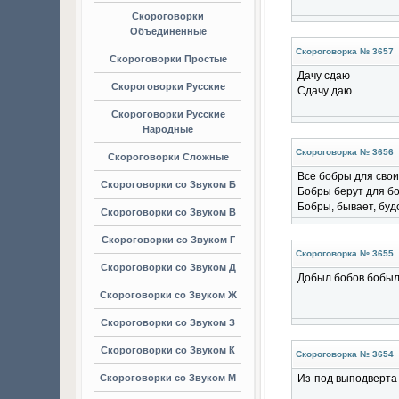
Скороговорки
Объединенные
Скороговорка № 3657
Скороговорки Простые
Дачу сдаю
Скороговорки Русские
Сдачу даю.
Скороговорки Русские
Народные
Скороговорка № 3656
Скороговорки Сложные
Все бобры для свои
Скороговорки со Звуком Б
Бобры берут для б
Бобры, бывает, буд
Скороговорки со Звуком В
Скороговорки со Звуком Г
Скороговорка № 3655
Скороговорки со Звуком Д
Добыл бобов бобыл
Скороговорки со Звуком Ж
Скороговорки со Звуком З
Скороговорки со Звуком К
Скороговорка № 3654
Скороговорки со Звуком М
Из-под выподверта