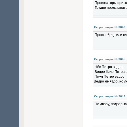
Провокаторы притв
Трудно представить
Скороговорка № 3646
Прост обряд или сл
Скороговорка № 3645
Нёс Петро ведро,
Ведро било Петра в
Пнул Петро ведро,
Ведро не ядро, но л
Скороговорка № 3644
По двору, подворью