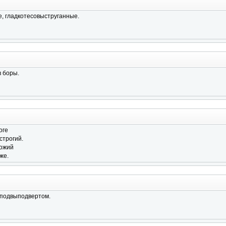
, гладкотесовыструганные.
 боры.
оге
строгий.
ожий
же.
подвыподвертом.