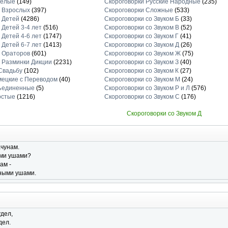
селые
(149)
Скороговорки Русские Народные
(235)
я Взрослых
(397)
Скороговорки Сложные
(533)
 Детей
(4286)
Скороговорки со Звуком Б
(33)
 Детей 3-4 лет
(516)
Скороговорки со Звуком В
(52)
 Детей 4-6 лет
(1747)
Скороговорки со Звуком Г
(41)
 Детей 6-7 лет
(1413)
Скороговорки со Звуком Д
(26)
я Ораторов
(601)
Скороговорки со Звуком Ж
(75)
 Разминки Дикции
(2231)
Скороговорки со Звуком З
(40)
Свадьбу
(102)
Скороговорки со Звуком К
(27)
мецкие с Переводом
(40)
Скороговорки со Звуком М
(24)
ъединенные
(5)
Скороговорки со Звуком Р и Л
(576)
остые
(1216)
Скороговорки со Звуком С
(176)
Скороговорки со Звуком Д
чунам.
ыми ушами?
ам -
шными ушами.
удел,
дел.