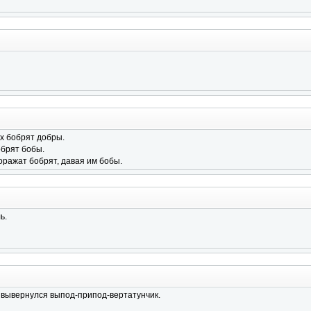
х бобрят добры.
обрят бобы.
оражат бобрят, давая им бобы.
ь.
 вывернулся выпод-припод-вертатунчик.