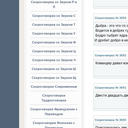
Скороговорки со Звуком Р и
Л
Скороговорки со Звуком С
Скороговорка № 3653
Скороговорки со Звуком Т
Дыбра - это что-то
Водится в дебрях т
Скороговорки со Звуком У
Бодро тыбрит ядра 
И дробит добро в не
Скороговорки со Звуком Ф
Скороговорки со Звуком Ц
Скороговорка № 3652
Скороговорки со Звуком Ч
Командир давал ко
Скороговорки со Звуком Ш
Скороговорки со Звуком Щ
Скороговорки Современные
Скороговорка № 3651
Двести двадцать дв
Скороговорки
Трудноговорки
Скороговорки Французские с
Переводом
Скороговорка № 3650
Скороговорки Японские с
Повстречались две 
Переводом