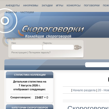
АНЕКДОТЫ
АФОРИЗМЫ
ЗАГАДКИ
ИГРЫ
КОНКУРСЫ
ПОГОВОРКИ
ПОЖ
ФОКУСЫ
ЧАСТУШКИ
Ник:
Пароль:
Регистрация
|
Потеряли пароль?
СТАТИСТИКА КОЛЛЕКЦИИ
Детальная статистика на
7 Августа 2026 г.
отображает следующее:
[
Начало раздела
|
20 - Но
Скороговорок:
15487
+ 0
Скороговорк
КАТЕГОРИИ СКОРОГОВОРОК