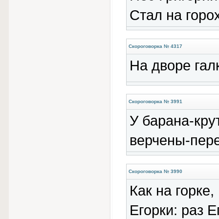
Стал на горох
Скороговорка № 4317
На дворе галк
Скороговорка № 3991
У барана-кру
верчены-пер
Скороговорка № 3990
Как на горке,
Егорки: раз Е